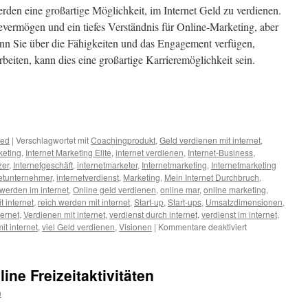
erden eine großartige Möglichkeit, im Internet Geld zu verdienen.
tevermögen und ein tiefes Verständnis für Online-Marketing, aber
nn Sie über die Fähigkeiten und das Engagement verfügen,
arbeiten, kann dies eine großartige Karrieremöglichkeit sein.
zed
|
Verschlagwortet mit
Coachingprodukt
,
Geld verdienen mit internet
,
keting
,
Internet Marketing Elite
,
internet verdienen
,
Internet-Business
,
zer
,
Internetgeschäft
,
internetmarketer
,
Internetmarketing
,
Internetmarketing
netunternehmer
,
internetverdienst
,
Marketing
,
Mein Internet Durchbruch
,
 werden im internet
,
Online geld verdienen
,
online mar
,
online marketing
,
t internet
,
reich werden mit internet
,
Start-up
,
Start-ups
,
Umsatzdimensionen
,
ternet
,
Verdienen mit internet
,
verdienst durch internet
,
verdienst im internet
,
für
it internet
,
viel Geld verdienen
,
Visionen
|
Kommentare deaktiviert
Der
Internetmarketer
ine Freizeitaktivitäten
n