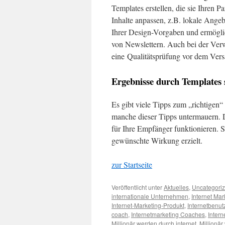
Templates erstellen, die sie Ihren 
Inhalte anpassen, z.B. lokale Ange
Ihrer Design-Vorgaben und ermögli
von Newslettern. Auch bei der Verw
eine Qualitätsprüfung vor dem Versa
Ergebnisse durch Templates s
Es gibt viele Tipps zum „richtigen
manche dieser Tipps untermauern. D
für Ihre Empfänger funktionieren. S
gewünschte Wirkung erzielt.
zur Startseite
Veröffentlicht unter
Aktuelles
,
Uncategori
internationale Unternehmen
,
Internet Mar
Internet-Marketing-Produkt
,
Internetbenut
coach
,
Internetmarketing Coaches
,
Inter
Millionär werden durch internet
,
Millionär