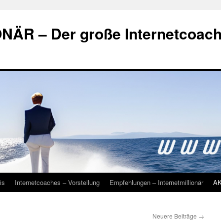
ÄR – Der große Internetcoac
is
Internetcoaches – Vorstellung
Empfehlungen – Internetmillionär
A
Neuere Beiträge
→