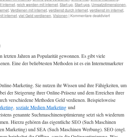
t internet
,
reich werden mit internet
,
Start-up
,
Start-ups
,
Umsatzdimensionen
,
ternet
,
Verdienen mit internet
,
verdienst durch internet
,
verdienst im internet
,
für
it internet
,
viel Geld verdienen
,
Visionen
|
Kommentare deaktiviert
Mit
Templates
Prozesse
im
E-
n
Mail-
Marketing
n letzten Jahren an Popularität gewonnen. Es gibt viele
vereinfachen
enen. Eine der beliebtesten Methoden ist es ein Internetmarketer
 Online-Marketing. Sie nutzen ihr Wissen und ihre Fähigkeiten, um
ei der Steigerung ihrer Online-Präsenz und dem Erreichen ihrer
durch verschiedene Methoden Geld verdienen. Beispielsweise
rketing
,
soziale Medien-Marketing
und
istens genannte Suchmaschinenoptimierung setzt sich wiederum
mmen. Hierzu gehören das eigentliche SEO (Such Maschinen
en Marketing) und SEA (Such Maschinen Werbung). SEO (engl.
um beinhaltet die Offline- sowie die Onlineoptimierung. Was