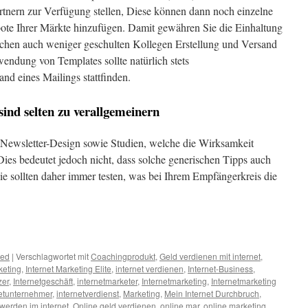
Partnern zur Verfügung stellen, Diese können dann noch einzelne
bote Ihrer Märkte hinzufügen. Damit gewähren Sie die Einhaltung
chen auch weniger geschulten Kollegen Erstellung und Versand
endung von Templates sollte natürlich stets
nd eines Mailings stattfinden.
ind selten zu verallgemeinern
“ Newsletter-Design sowie Studien, welche die Wirksamkeit
ies bedeutet jedoch nicht, dass solche generischen Tipps auch
ie sollten daher immer testen, was bei Ihrem Empfängerkreis die
zed
|
Verschlagwortet mit
Coachingprodukt
,
Geld verdienen mit internet
,
keting
,
Internet Marketing Elite
,
internet verdienen
,
Internet-Business
,
zer
,
Internetgeschäft
,
internetmarketer
,
Internetmarketing
,
Internetmarketing
netunternehmer
,
internetverdienst
,
Marketing
,
Mein Internet Durchbruch
,
 werden im internet
,
Online geld verdienen
,
online mar
,
online marketing
,