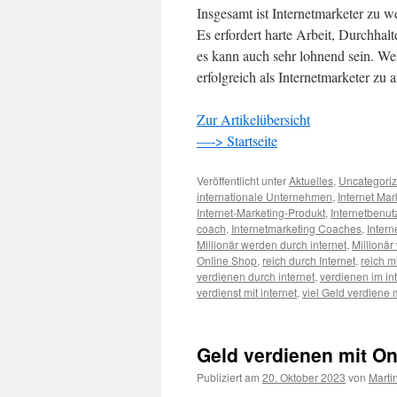
Insgesamt ist Internetmarketer zu w
Es erfordert harte Arbeit, Durchhal
es kann auch sehr lohnend sein. We
erfolgreich als Internetmarketer zu 
Zur Artikelübersicht
—-> Startseite
Veröffentlicht unter
Aktuelles
,
Uncategori
internationale Unternehmen
,
Internet Mar
Internet-Marketing-Produkt
,
Internetbenut
coach
,
Internetmarketing Coaches
,
Inter
Millionär werden durch internet
,
Millionär
Online Shop
,
reich durch Internet
,
reich mi
verdienen durch internet
,
verdienen im in
verdienst mit internet
,
viel Geld verdiene m
Geld verdienen mit Onl
Publiziert am
20. Oktober 2023
von
Marti