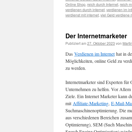
Online Shop
,
reich durch Internet
,
reich mi
verdienen durch internet
,
verdienen im in
verdienst mit internet
,
viel Geld verdiene m
Der Internetmarketer
Publiziert am
27. Oktober 2023
von
Marti
Das
Verdienen im Internet
hat in de
Möglichkeiten, online Geld zu verdi
zu werden.
Internetmarketer sind Experten für
Unternehmen zu helfen. Vor Allem b
Ziele. Ein Internet Marketer kann 
mit
Affiliate-Marketing
,
E-Mail-Ma
Suchmaschinenoptimierung. Die me
aus verschiedenen Bereichen zusa
Optimierung), SEM (Such Maschin
Search Engine Optimization) wieder