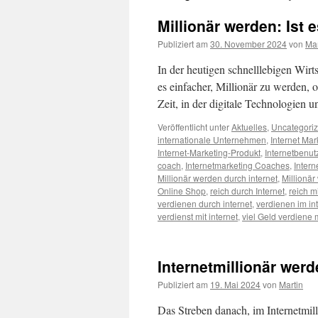
Millionär werden: Ist e
Publiziert am
30. November 2024
von
Mar
In der heutigen schnelllebigen Wirts
es einfacher, Millionär zu werden, o
Zeit, in der digitale Technologien 
Veröffentlicht unter
Aktuelles
,
Uncategori
internationale Unternehmen
,
Internet Mar
Internet-Marketing-Produkt
,
Internetbenut
coach
,
Internetmarketing Coaches
,
Inter
Millionär werden durch internet
,
Millionär
Online Shop
,
reich durch Internet
,
reich mi
verdienen durch internet
,
verdienen im in
verdienst mit internet
,
viel Geld verdiene m
Internetmillionär we
Publiziert am
19. Mai 2024
von
Martin
Das Streben danach, im Internetmilli