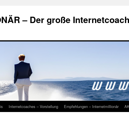
ÄR – Der große Internetcoac
is
Internetcoaches – Vorstellung
Empfehlungen – Internetmillionär
A