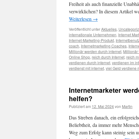
Freiheit als auch finanzielle Unabh
verwirklichen? In diesem Artikel 
Weiterlesen
→
Veröffentlicht unter
Aktuelles
,
Uncategori
internationale Unternehmen
,
Internet Mar
Internet-Marketing-Produkt
,
Internetbenut
coach
,
Internetmarketing Coaches
,
Inter
Millionär werden durch internet
,
Millionär
Online Shop
,
reich durch Internet
,
reich mi
verdienen durch internet
,
verdienen im in
verdienst mit internet
,
viel Geld verdiene m
Internetmarketer werd
helfen?
Publiziert am
12. Mai 2024
von
Martin
Das Streben danach, ein erfolgreich
Beliebtheit, da immer mehr Mensch
Weg zum Erfolg kann steinig sein un