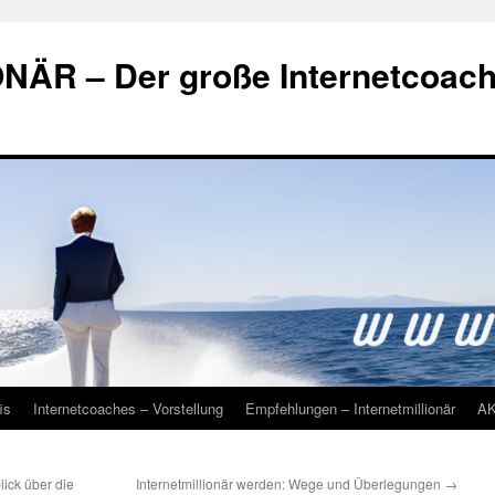
ÄR – Der große Internetcoac
is
Internetcoaches – Vorstellung
Empfehlungen – Internetmillionär
A
lick über die
Internetmillionär werden: Wege und Überlegungen
→