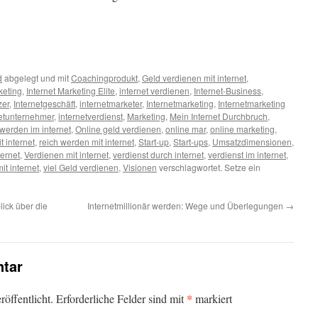
d
abgelegt und mit
Coachingprodukt
,
Geld verdienen mit internet
,
keting
,
Internet Marketing Elite
,
internet verdienen
,
Internet-Business
,
zer
,
Internetgeschäft
,
internetmarketer
,
Internetmarketing
,
Internetmarketing
netunternehmer
,
internetverdienst
,
Marketing
,
Mein Internet Durchbruch
,
 werden im internet
,
Online geld verdienen
,
online mar
,
online marketing
,
t internet
,
reich werden mit internet
,
Start-up
,
Start-ups
,
Umsatzdimensionen
,
ternet
,
Verdienen mit internet
,
verdienst durch internet
,
verdienst im internet
,
it internet
,
viel Geld verdienen
,
Visionen
verschlagwortet. Setze ein
lick über die
Internetmillionär werden: Wege und Überlegungen
→
tar
*
öffentlicht.
Erforderliche Felder sind mit
markiert