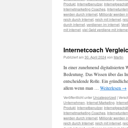
Produkt
,
Internetbenutzer
,
Internetgeschäf
Internetmarketing Coaches
,
Internetunte
werden durch internet
,
Millionär werden i
reich durch Internet
,
reich mit internet
,
rei
durch internet
,
verdienen im internet
,
Verd
mit internet
,
viel Geld verdiene mit interne
Internetcoach Vergleic
Publiziert am
30. April 2024
von
Martin
In einer zunehmend digitalisierten
Bedeutung. Das Wissen über das Int
entscheidende Rolle. Ein gründliche
allem wenn man …
Weiterlesen
→
Veröffentlicht unter
Uncategorized
|
Versc
Unternehmen
,
Internet Marketing
,
Interne
Produkt
,
Internetbenutzer
,
Internetgeschäf
Internetmarketing Coaches
,
Internetunte
werden durch internet
,
Millionär werden i
reich durch Internet
,
reich mit internet
,
rei