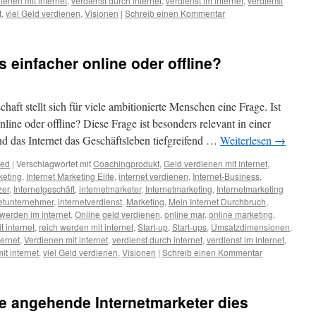
ienen mit internet
,
verdienst durch internet
,
verdienst im internet
,
verdienst
t
,
viel Geld verdienen
,
Visionen
|
Schreib einen Kommentar
s einfacher online oder offline?
chaft stellt sich für viele ambitionierte Menschen eine Frage. Ist
nline oder offline? Diese Frage ist besonders relevant in einer
und das Internet das Geschäftsleben tiefgreifend …
Weiterlesen
→
zed
|
Verschlagwortet mit
Coachingprodukt
,
Geld verdienen mit internet
,
keting
,
Internet Marketing Elite
,
internet verdienen
,
Internet-Business
,
zer
,
Internetgeschäft
,
internetmarketer
,
Internetmarketing
,
Internetmarketing
netunternehmer
,
internetverdienst
,
Marketing
,
Mein Internet Durchbruch
,
 werden im internet
,
Online geld verdienen
,
online mar
,
online marketing
,
t internet
,
reich werden mit internet
,
Start-up
,
Start-ups
,
Umsatzdimensionen
,
ternet
,
Verdienen mit internet
,
verdienst durch internet
,
verdienst im internet
,
it internet
,
viel Geld verdienen
,
Visionen
|
Schreib einen Kommentar
wie angehende Internetmarketer dies