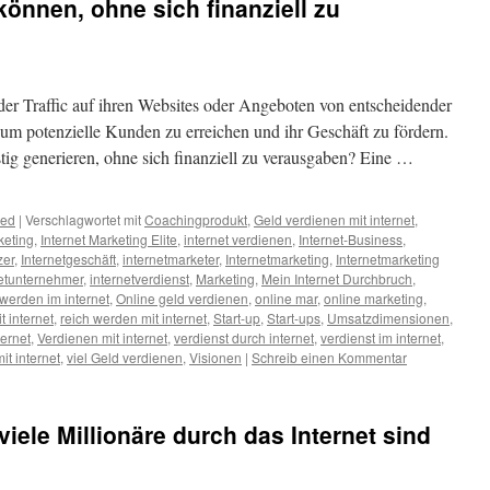
önnen, ohne sich finanziell zu
der Traffic auf ihren Websites oder Angeboten von entscheidender
um potenzielle Kunden zu erreichen und ihr Geschäft zu fördern.
g generieren, ohne sich finanziell zu verausgaben? Eine …
zed
|
Verschlagwortet mit
Coachingprodukt
,
Geld verdienen mit internet
,
keting
,
Internet Marketing Elite
,
internet verdienen
,
Internet-Business
,
zer
,
Internetgeschäft
,
internetmarketer
,
Internetmarketing
,
Internetmarketing
netunternehmer
,
internetverdienst
,
Marketing
,
Mein Internet Durchbruch
,
 werden im internet
,
Online geld verdienen
,
online mar
,
online marketing
,
t internet
,
reich werden mit internet
,
Start-up
,
Start-ups
,
Umsatzdimensionen
,
ternet
,
Verdienen mit internet
,
verdienst durch internet
,
verdienst im internet
,
it internet
,
viel Geld verdienen
,
Visionen
|
Schreib einen Kommentar
viele Millionäre durch das Internet sind