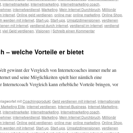
t
,
internetmarketer
,
Internetmarketing
,
Internetmarketing coach
,
rnehmer
,
internetverdienst
,
Marketing
,
Mein Internet Durchbruch
,
Millionär
m internet
,
Online geld verdienen
,
online mar
,
online marketing
,
Online Shop
,
ch werden mit internet
,
Start-up
,
Start-ups
,
Umsatzdimensionen
,
verdienen
ienen mit internet
,
verdienst durch internet
,
verdienst im internet
,
verdienst
t
,
viel Geld verdienen
,
Visionen
|
Schreib einen Kommentar
h – welche Vorteile er bietet
 Welt gewinnt der Vergleich von Internetcoaches immer mehr an
ernet und seine Möglichkeiten spielt hier nämlich eine
r Internetcoach Vergleich kann erhebliche Vorteile bringen, vor
hlagwortet mit
Coachingprodukt
,
Geld verdienen mit internet
,
internationale
t Marketing Elite
,
internet verdienen
,
Internet-Business
,
Internet-Marketing-
t
,
internetmarketer
,
Internetmarketing
,
Internetmarketing coach
,
rnehmer
,
internetverdienst
,
Marketing
,
Mein Internet Durchbruch
,
Millionär
m internet
,
Online geld verdienen
,
online mar
,
online marketing
,
Online Shop
,
ch werden mit internet
,
Start-up
,
Start-ups
,
Umsatzdimensionen
,
verdienen