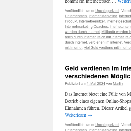
kommt ein Internetcoach …
Weiter
Veröffentlicht unter
Uncategorized
|
Versc
Unternehmen
,
Internet Marketing
,
Interne
Produkt
,
Internetbenutzer
,
Internetgeschäf
Internetmarketing Coaches
,
Internetunte
werden durch internet
,
Millionär werden i
reich durch Internet
,
reich mit internet
,
rei
durch internet
,
verdienen im internet
,
Verd
mit internet
,
viel Geld verdiene mit interne
Geld verdienen im Inte
verschiedenen Möglic
Publiziert am
4. Mai 2024
von
Martin
Das Internet bietet eine Fülle von 
Betrieb eines eigenen Online-Shops 
Einnahmen führen. Dieser Artikel 
Weiterlesen
→
Veröffentlicht unter
Uncategorized
|
Versc
Unternehmen
,
Internet Marketing
,
Interne