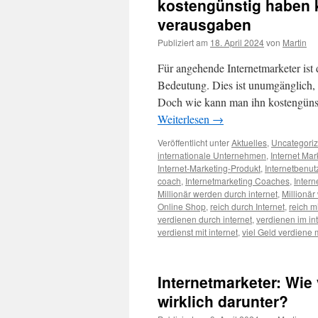
kostengünstig haben k
verausgaben
Publiziert am
18. April 2024
von
Martin
Für angehende Internetmarketer ist 
Bedeutung. Dies ist unumgänglich, 
Doch wie kann man ihn kostengünsti
Weiterlesen
→
Veröffentlicht unter
Aktuelles
,
Uncategori
internationale Unternehmen
,
Internet Mar
Internet-Marketing-Produkt
,
Internetbenut
coach
,
Internetmarketing Coaches
,
Inter
Millionär werden durch internet
,
Millionär
Online Shop
,
reich durch Internet
,
reich mi
verdienen durch internet
,
verdienen im in
verdienst mit internet
,
viel Geld verdiene m
Internetmarketer: Wie 
wirklich darunter?