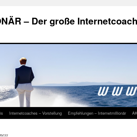
ÄR – Der große Internetcoac
is
Internetcoaches – Vorstellung
Empfehlungen – Internetmillionär
A
iness