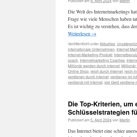
Publiziert am
9. April 2024
von
Martin
Die Welt des Internetmarketings hat
Frage wie viele Menschen haben tats
Es ist wichtig zu verstehen, dass de
Weiterlesen
→
Veröffentlicht unter
Aktuelles
,
Uncategori
internationale Unternehmen
,
Internet Mar
Internet-Marketing-Produkt
,
Internetbenut
coach
,
Internetmarketing Coaches
,
Inter
Millionär werden durch internet
,
Millionär
Online Shop
,
reich durch Internet
,
reich mi
verdienen durch internet
,
verdienen im in
verdienst mit internet
,
viel Geld verdiene m
Die Top-Kriterien, um 
Schlüsselstrategien fü
Publiziert am
5. April 2024
von
Martin
Das Internet bietet eine schier uner