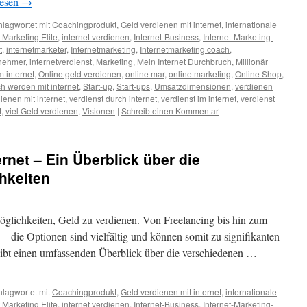
lesen
→
hlagwortet mit
Coachingprodukt
,
Geld verdienen mit internet
,
internationale
t Marketing Elite
,
internet verdienen
,
Internet-Business
,
Internet-Marketing-
t
,
internetmarketer
,
Internetmarketing
,
Internetmarketing coach
,
rnehmer
,
internetverdienst
,
Marketing
,
Mein Internet Durchbruch
,
Millionär
m internet
,
Online geld verdienen
,
online mar
,
online marketing
,
Online Shop
,
ch werden mit internet
,
Start-up
,
Start-ups
,
Umsatzdimensionen
,
verdienen
ienen mit internet
,
verdienst durch internet
,
verdienst im internet
,
verdienst
t
,
viel Geld verdienen
,
Visionen
|
Schreib einen Kommentar
rnet – Ein Überblick über die
hkeiten
Möglichkeiten, Geld zu verdienen. Von Freelancing bis hin zum
– die Optionen sind vielfältig und können somit zu signifikanten
gibt einen umfassenden Überblick über die verschiedenen …
hlagwortet mit
Coachingprodukt
,
Geld verdienen mit internet
,
internationale
t Marketing Elite
,
internet verdienen
,
Internet-Business
,
Internet-Marketing-