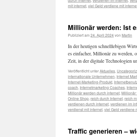
durch internet
,
verdienen im internet
,
Verd
mit internet
,
viel Geld verdiene mit interne
Millionär werden: Ist e
Publiziert am
24. April 2024
von
Martin
In der heutigen schnelllebigen Wirts
es einfacher, Millionär zu werden, o
Zeit, in der digitale Technologien 
Veröffentlicht unter
Aktuelles
,
Uncategori
internationale Unternehmen
,
Internet Mar
Internet-Marketing-Produkt
,
Internetbenut
coach
,
Internetmarketing Coaches
,
Inter
Millionär werden durch internet
,
Millionär
Online Shop
,
reich durch Internet
,
reich mi
verdienen durch internet
,
verdienen im in
verdienst mit internet
,
viel Geld verdiene m
Traffic generieren – 