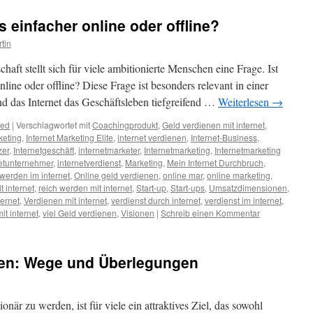
s einfacher online oder offline?
tin
chaft stellt sich für viele ambitionierte Menschen eine Frage. Ist
nline oder offline? Diese Frage ist besonders relevant in einer
und das Internet das Geschäftsleben tiefgreifend …
Weiterlesen
→
zed
|
Verschlagwortet mit
Coachingprodukt
,
Geld verdienen mit internet
,
keting
,
Internet Marketing Elite
,
internet verdienen
,
Internet-Business
,
zer
,
Internetgeschäft
,
internetmarketer
,
Internetmarketing
,
Internetmarketing
netunternehmer
,
internetverdienst
,
Marketing
,
Mein Internet Durchbruch
,
 werden im internet
,
Online geld verdienen
,
online mar
,
online marketing
,
t internet
,
reich werden mit internet
,
Start-up
,
Start-ups
,
Umsatzdimensionen
,
ternet
,
Verdienen mit internet
,
verdienst durch internet
,
verdienst im internet
,
it internet
,
viel Geld verdienen
,
Visionen
|
Schreib einen Kommentar
rden: Wege und Überlegungen
onär zu werden, ist für viele ein attraktives Ziel, das sowohl