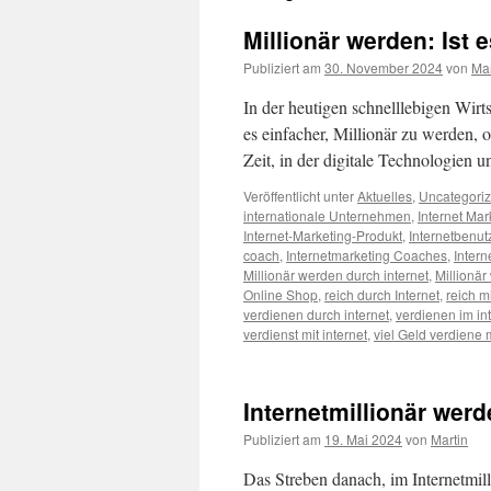
Millionär werden: Ist e
Publiziert am
30. November 2024
von
Mar
In der heutigen schnelllebigen Wirts
es einfacher, Millionär zu werden, o
Zeit, in der digitale Technologien 
Veröffentlicht unter
Aktuelles
,
Uncategori
internationale Unternehmen
,
Internet Mar
Internet-Marketing-Produkt
,
Internetbenut
coach
,
Internetmarketing Coaches
,
Inter
Millionär werden durch internet
,
Millionär
Online Shop
,
reich durch Internet
,
reich mi
verdienen durch internet
,
verdienen im in
verdienst mit internet
,
viel Geld verdiene m
Internetmillionär we
Publiziert am
19. Mai 2024
von
Martin
Das Streben danach, im Internetmilli