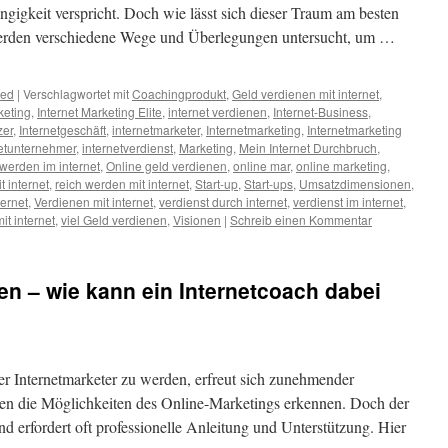
ängigkeit verspricht. Doch wie lässt sich dieser Traum am besten
werden verschiedene Wege und Überlegungen untersucht, um …
zed
|
Verschlagwortet mit
Coachingprodukt
,
Geld verdienen mit internet
,
keting
,
Internet Marketing Elite
,
internet verdienen
,
Internet-Business
,
zer
,
Internetgeschäft
,
internetmarketer
,
Internetmarketing
,
Internetmarketing
netunternehmer
,
internetverdienst
,
Marketing
,
Mein Internet Durchbruch
,
 werden im internet
,
Online geld verdienen
,
online mar
,
online marketing
,
t internet
,
reich werden mit internet
,
Start-up
,
Start-ups
,
Umsatzdimensionen
,
ternet
,
Verdienen mit internet
,
verdienst durch internet
,
verdienst im internet
,
it internet
,
viel Geld verdienen
,
Visionen
|
Schreib einen Kommentar
en – wie kann ein Internetcoach dabei
er Internetmarketer zu werden, erfreut sich zunehmender
en die Möglichkeiten des Online-Marketings erkennen. Doch der
d erfordert oft professionelle Anleitung und Unterstützung. Hier