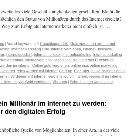
 zweifellos viele Geschäftsmöglichkeiten geschaffen. Bleibt die
ächlich den Status von Millionären durch das Internet erreicht?
r Weg zum Erfolg als Internetmarketer nicht einfach ist. …
zed
|
Verschlagwortet mit
Coachingprodukt
,
Geld verdienen mit internet
,
keting
,
Internet Marketing Elite
,
internet verdienen
,
Internet-Business
,
zer
,
Internetgeschäft
,
internetmarketer
,
Internetmarketing
,
Internetmarketing
netunternehmer
,
internetverdienst
,
Marketing
,
Mein Internet Durchbruch
,
 werden im internet
,
Online geld verdienen
,
online mar
,
online marketing
,
t internet
,
reich werden mit internet
,
Start-up
,
Start-ups
,
Umsatzdimensionen
,
ternet
,
Verdienen mit internet
,
verdienst durch internet
,
verdienst im internet
,
it internet
,
viel Geld verdienen
,
Visionen
|
Schreib einen Kommentar
ein Millionär im Internet zu werden:
r den digitalen Erfolg
schöpfliche Quelle von Möglichkeiten. In einer Ära, in der viele